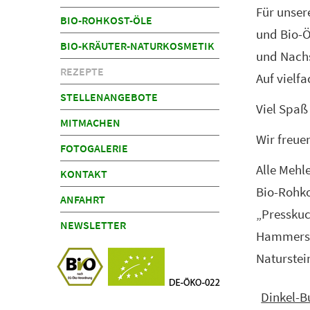
Für unser
BIO-ROHKOST-ÖLE
und Bio-Ö
BIO-KRÄUTER-NATURKOSMETIK
und Nachs
REZEPTE
Auf vielf
STELLENANGEBOTE
Viel Spaß
MITMACHEN
Wir freue
FOTOGALERIE
Alle Mehl
KONTAKT
Bio-Rohko
ANFAHRT
„Presskuc
NEWSLETTER
Hammersch
Naturstei
Dinkel-B